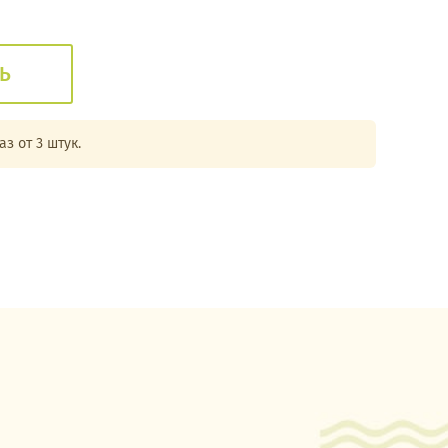
Ь
з от 3 штук.