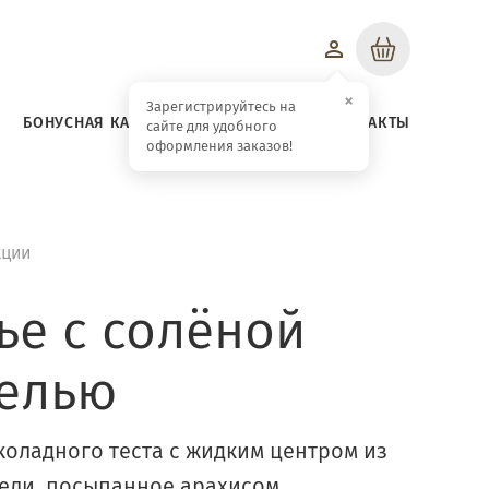
Корзина
×
Зарегистрируйтесь на
БОНУСНАЯ КАРТА
ЗАВТРАКИ
КОНТАКТЫ
сайте для удобного
оформления заказов!
кции
ье с солёной
елью
коладного теста с жидким центром из
ели, посыпанное арахисом