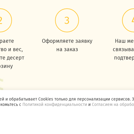
2
3
раете
Оформляете заявку
Наш ме
во и вес,
на заказ
связыва
те десерт
подтве
рзину
 и обрабатывает Cookies только для персонализации сервисов. З
акомьтесь с
Политикой конфиденциальности
и
Согласием на обраб
бработку персональных данных
Политика конфиденци