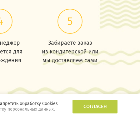
4
5
неджер
Забираете заказ
ется для
из кондитерской или
рждения
мы доставляем сами
апретить обработку Cookies
СОГЛАСЕН
отку персональных данных
.
альности
Дизайн и разработка
Code Studio