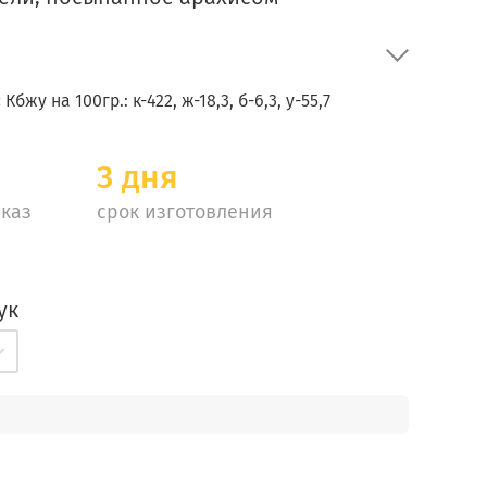
:
Кбжу на 100гр.: к-422, ж-18,3, б-6,3, у-55,7
3 дня
каз
срок изготовления
ук